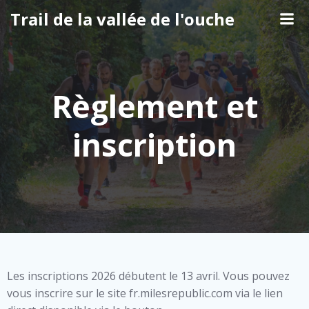
Aller
Trail de la vallée de l'ouche
au
contenu
Règlement et
inscription
Les inscriptions 2026 débutent le 13 avril. Vous pouvez
vous inscrire sur le site fr.milesrepublic.com via le lien